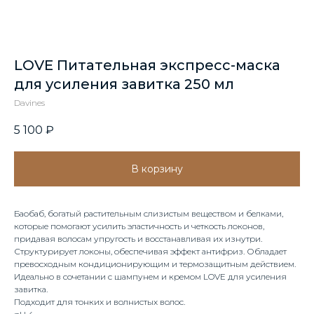
LOVE Питательная экспресс-маска
для усиления завитка 250 мл
Davines
5 100
₽
В корзину
Баобаб, богатый растительным слизистым веществом и белками,
которые помогают усилить эластичность и четкость локонов,
придавая волосам упругость и восстанавливая их изнутри.
Структурирует локоны, обеспечивая эффект антифриз. Обладает
превосходным кондиционирующим и термозащитным действием.
Идеально в сочетании с шампунем и кремом LOVE для усиления
завитка.
Подходит для тонких и волнистых волос.