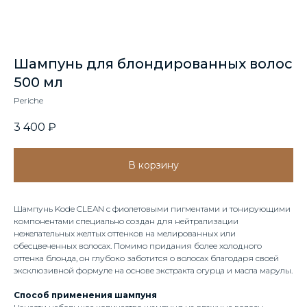
Шампунь для блондированных волос
500 мл
Periche
3 400
₽
В корзину
Шампунь Kode CLEAN с фиолетовыми пигментами и тонирующими
компонентами специально создан для нейтрализации
нежелательных желтых оттенков на мелированных или
обесцвеченных волосах. Помимо придания более холодного
оттенка блонда, он глубоко заботится о волосах благодаря своей
эксклюзивной формуле на основе экстракта огурца и масла марулы.
Способ применения шампуня