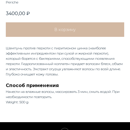
Periche
3400,00
₽
В корзину
Шампунь против перхоти с пиритионом цинка (наиболее
эффективным ингредиентом при сухой и жирной перхоти),
который борется с бактериями, способствующими появления
перхоти. Гидролизованный коллаген придает волосам блеск, объем
и эластичность. Экстракт огурца увлажняют волосы по всей длине.
Глубоко очищает кожу головы.
Способ применения
Нанести на влажные волосы, массировать 3 мин, смыть водой. При
необходимости повторить.
Weight: 500 g