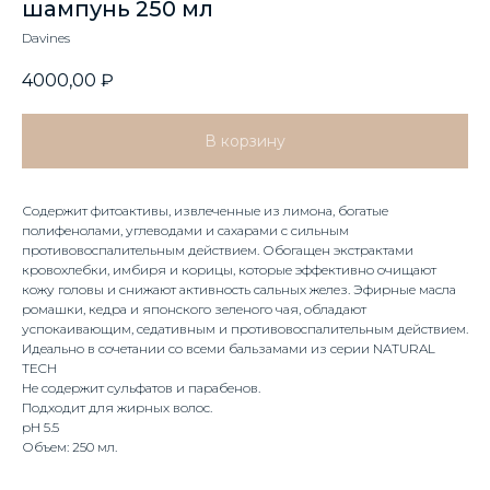
шампунь 250 мл
Davines
4000,00
₽
В корзину
Содержит фитоактивы, извлеченные из лимона, богатые
полифенолами, углеводами и сахарами с сильным
противовоспалительным действием. Обогащен экстрактами
кровохлебки, имбиря и корицы, которые эффективно очищают
кожу головы и снижают активность сальных желез. Эфирные масла
ромашки, кедра и японского зеленого чая, обладают
успокаивающим, седативным и противовоспалительным действием.
Идеально в сочетании со всеми бальзамами из серии NATURAL
TECH
Не содержит сульфатов и парабенов.
Подходит для жирных волос.
рН 5.5
Объем: 250 мл.